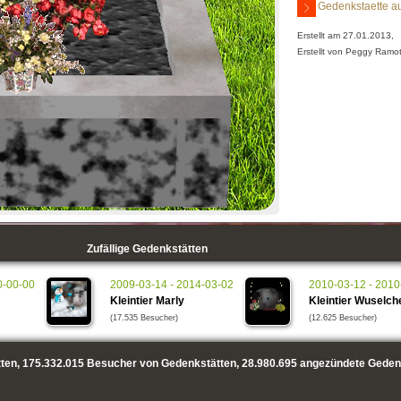
Gedenkstaette au
Erstellt am 27.01.2013,
Erstellt von Peggy Ramo
Zufällige Gedenkstätten
0-00-00
2009-03-14 - 2014-03-02
2010-03-12 - 2010
Kleintier Marly
Kleintier Wuselch
(17.535 Besucher)
(12.625 Besucher)
ten,
175.332.015
Besucher von Gedenkstätten,
28.980.695
angezündete Geden