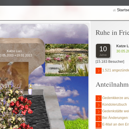
Starts
Ruhe in Fri
Katze L
10
30.05.2
Katze Luci
Jahre
0.05.2002-+19.01.2013
[15.183 Besucher]
1.521 angezünde
Anteilnahm
Gedenkkerze an
Kondolenzbuch
Gedenkstätte we
Bei Änderungen 
E-Mail an den Er