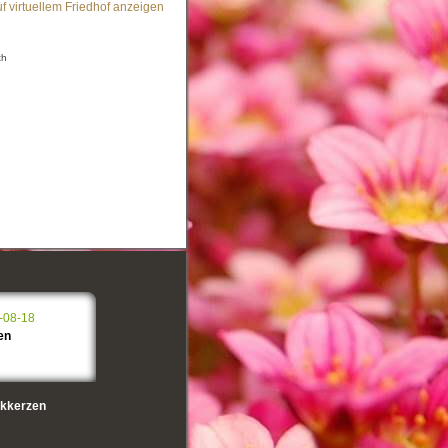
f virtuellem Friedhof anzeigen
th
-08-18
en
kkerzen