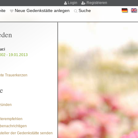
Login
Registrieren
eite
Neue Gedenkstätte anlegen
Suche
eden
uci
002 - 19.01.2013
te Trauerkerzen
e
zünden
iterempfehlen
benachrichtigen
steller der Gedenkstätte senden