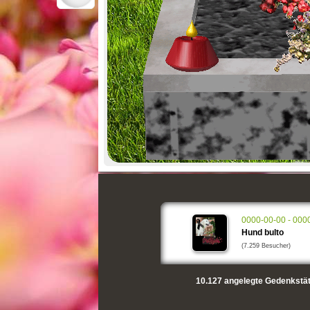
0000-00-00 - 000
Hund bulto
(7.259 Besucher)
10.127
angelegte Gedenkstät