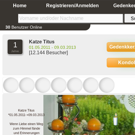
Home
Registrieren/Anmelden
Gedenke
30
Benutzer Online
Katze Titus
1
Gedenkker
01.05.2011 - 09.03.2013
Jahre
[12.144 Besucher]
Kondo
Katze Titus
*01.05.2011-+09.03.2013
Wenn Liebe einen Weg
zum Himmel fände
und Erinnerungen