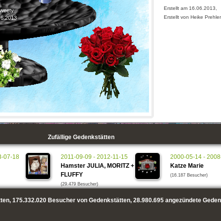
Erstellt am 16.06.2013,
Tweety
Erstellt von Heike Prehler
.6.2013
Zufällige Gedenkstätten
3-07-18
2011-09-09 - 2012-11-15
2000-05-14 - 2008
Hamster JULIA, MORITZ +
Katze Marie
FLUFFY
(16.187 Besucher)
(29.479 Besucher)
ten,
175.332.020
Besucher von Gedenkstätten,
28.980.695
angezündete Geden