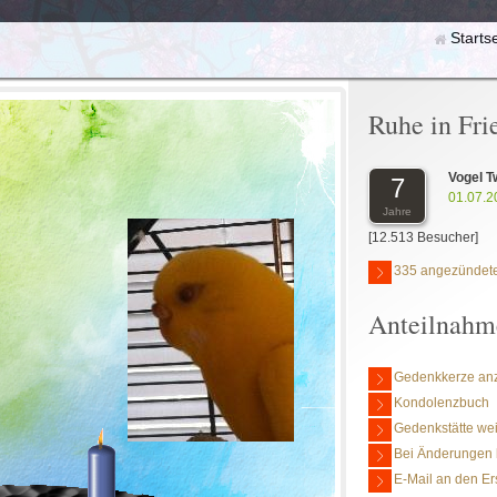
Starts
Ruhe in Fri
Vogel T
7
01.07.2
Jahre
[12.513 Besucher]
335 angezündete
Anteilnahm
Gedenkkerze an
Kondolenzbuch
Gedenkstätte we
Bei Änderungen 
E-Mail an den Er