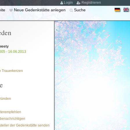
Login
Registrieren
eite
Neue Gedenkstätte anlegen
Suche
eden
weety
005 - 16.06.2013
 Trauerkerzen
e
zünden
iterempfehlen
benachrichtigen
steller der Gedenkstätte senden