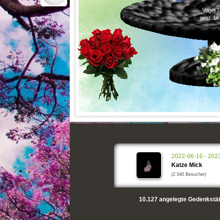
Vogel 
gest. 16
2022-06-16 - 202
Katze Mick
(2.540 Besucher)
10.127
angelegte Gedenkstät