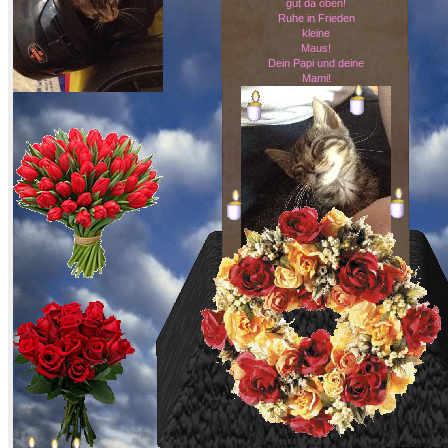
gut da oben!
Ruhe in Frieden
kleine
Maus!
Dein Papi und deine
Mami!