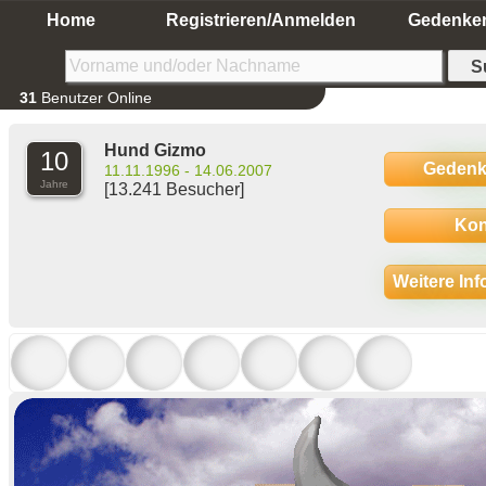
Home
Registrieren/Anmelden
Gedenke
31
Benutzer Online
Hund Gizmo
10
Gedenk
11.11.1996 - 14.06.2007
Jahre
[13.241 Besucher]
Kon
Weitere In