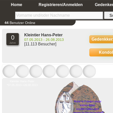
Home
Registrieren/Anmelden
Gedenke
44
Benutzer Online
Kleintier Hans-Peter
0
Gedenkker
07.05.2013 - 26.08.2013
Jahre
[11.113 Besucher]
Kondo
Kleintier Hans-Peter
*07.05.2013-+26.08.2013
Ruhe in Frieden unser
kleiner lieber
knuffel.Halten dich
immer im herzen haben