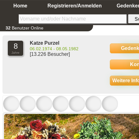
Home
Registrieren/Anmelden
Gedenke
32
Benutzer Online
Katze Purzel
8
Gedenk
06.02.1974 - 08.05.1982
Jahre
[13.226 Besucher]
Kon
Weitere In