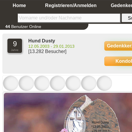
Home
Registrieren/Anmelden
Gedenke
44
Benutzer Online
Hund Dusty
9
Gedenkker
12.05.2003 - 29.01.2013
Jahre
[13.282 Besucher]
Kondo
Hund Dusty
*12.05.2003-
+29.01.2013