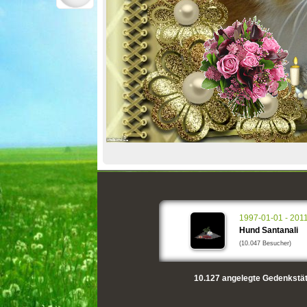
1997-01-01 - 201
Hund Santanali
(10.047 Besucher)
10.127
angelegte Gedenkstät