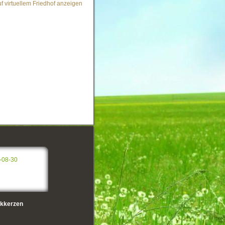
f virtuellem Friedhof anzeigen
-08-30
kkerzen