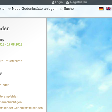
Login
Registrieren
eite
Neue Gedenkstätte anlegen
Suche
eden
illy
012 - 17.08.2013
te Trauerkerzen
e
zünden
iterempfehlen
benachrichtigen
steller der Gedenkstätte senden