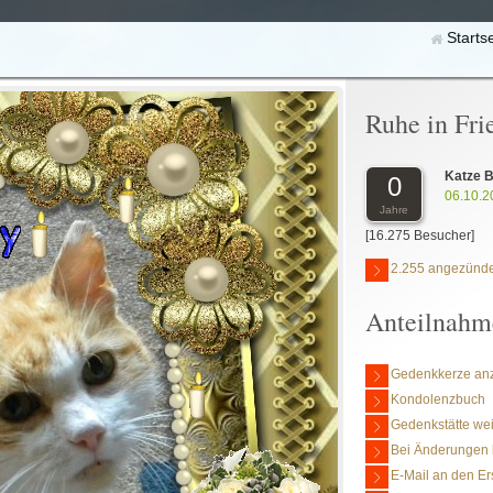
Starts
Ruhe in Fri
Katze B
0
06.10.2
Jahre
[16.275 Besucher]
2.255 angezünde
Anteilnahm
Gedenkkerze an
Kondolenzbuch
Gedenkstätte we
Bei Änderungen 
E-Mail an den Er