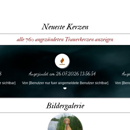
Neueste Kerzen
alle 760 angezündeten Trauerkerzen anzeigen
8
Angezündet am 26.07.2026 13:56:54
Ange
 sichtbar]
Von [Benutzer nur fuer angemeldete Benutzer sichtbar]
Von [Benu
❤️
Bildergalerie