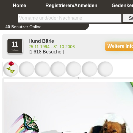
Home
Registrieren/Anmelden
Gedenke
40
Benutzer Online
Hund Bärle
11
Weitere In
25.11.1994 - 31.10.2006
Jahre
[1.618 Besucher]
Ältere anzeigen