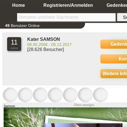
Home
Registrieren/Anmelden
Gedenke
49
Benutzer Online
Kater SAMSON
11
Gedenk
08.05.2006 - 05.12.2017
Jahre
[28.626 Besucher]
Kon
Weitere In
Ältere anzeigen
Samson
der
mit
seiner
Mama