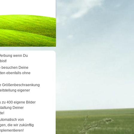
 Werbung wenn Du
bist!
e besuchen Deine
ten ebenfalls ohne
ne Größenbeschraenkung
eitstellung eigener
s zu 400 eigene Bilder
staltung Deiner
te!
automatisch von
en, die wir zukünftig
implementieren!