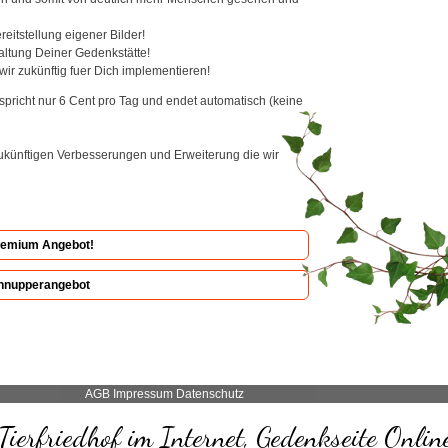
itstellung eigener Bilder!
altung Deiner Gedenkstätte!
wir zukünftig fuer Dich implementieren!
pricht nur 6 Cent pro Tag und endet automatisch (keine
zukünftigen Verbesserungen und Erweiterung die wir
remium Angebot!
hnupperangebot
AGB
Impressum
Datenschutz
Tierfriedhof im Internet, Gedenkseite Onlin