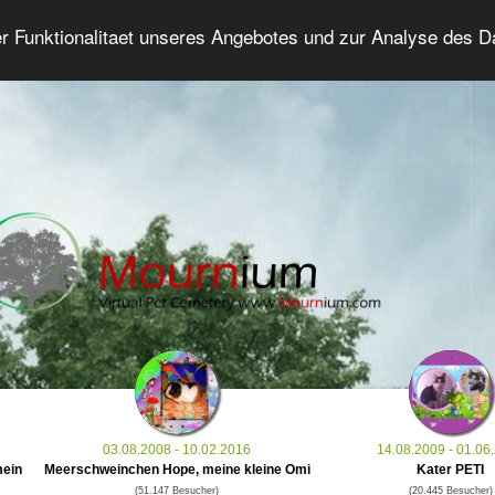
er Funktionalitaet unseres Angebotes und zur Analyse des 
Tierforum
Erweiterte Suche
Anmelde
03.08.2008 - 10.02.2016
14.08.2009 - 01.06
mein
Meerschweinchen Hope, meine kleine Omi
Kater PETI
(51.147 Besucher)
(20.445 Besucher)