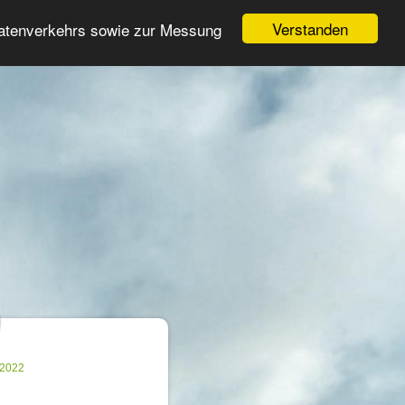
Login
Registrieren
Verstanden
Datenverkehrs sowie zur Messung
Suche
n
.2022