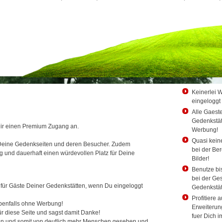
Keinerlei
eingeloggt 
Alle Gaest
Gedenkstät
Dir einen Premium Zugang an.
Werbung!
Quasi kei
le Deine Gedenkseiten und deren Besucher. Zudem
bei der Ber
g und dauerhaft einen würdevollen Platz für Deine
Bilder!
Benutze bi
bei der Ge
 für Gäste Deiner Gedenkstätten, wenn Du eingeloggt
Gedenkstät
Profitiere 
benfalls ohne Werbung!
Erweiterung
ür diese Seite und sagst damit Danke!
fuer Dich 
 und somit von deutlich mehr Menschen gesehen und