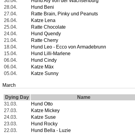
30.04.
Hund Aly von der Wachsenburg
28.04.
Hund Beni
27.04.
Ratte Brain, Pinky und Peanuts
26.04.
Katze Lena
25.04.
Ratte Chocolate
24.04.
Hund Quendy
21.04.
Ratte Cherry
18.04.
Hund Leo - Ecco von Armadebrunn
15.04.
Hund Lilli-Marlene
06.04.
Hund Cindy
06.04.
Katze Mäx
05.04.
Katze Sunny
March
Dying Day
Name
31.03.
Hund Otto
27.03.
Katze Mickey
24.03.
Katze Suse
23.03.
Hund Rocky
22.03.
Hund Bella - Luzie