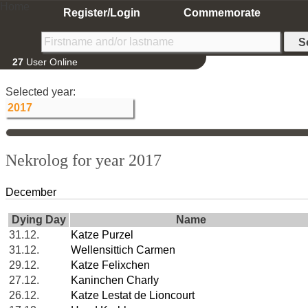
Home
Register/Login
Commemorate
27
User Online
Selected year:
Nekrolog for year 2017
December
Dying Day
Name
31.12.
Katze Purzel
31.12.
Wellensittich Carmen
29.12.
Katze Felixchen
27.12.
Kaninchen Charly
26.12.
Katze Lestat de Lioncourt