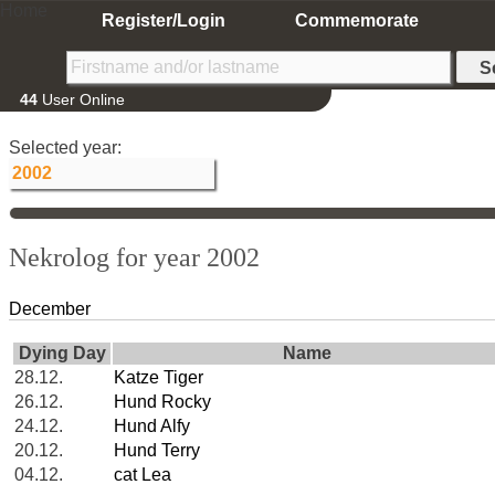
Home
Register/Login
Commemorate
44
User Online
Selected year:
Nekrolog for year 2002
December
Dying Day
Name
28.12.
Katze Tiger
26.12.
Hund Rocky
24.12.
Hund Alfy
20.12.
Hund Terry
04.12.
cat Lea