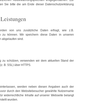
tzlichen Aufbewahrungspflichten entgegenstehen. Zur
 Sie bitte die am Ende dieser Datenschutzerklärung
 Leistungen
werden von uns zusätzliche Daten erfragt, wie z.B.
n zu können. Wir speichern diese Daten in unseren
n abgelaufen sind.
ng zu schützen, verwenden wir dem aktuellen Stand der
(z. B. SSL) über HTTPS.
interlassen, werden neben diesen Angaben auch der
er zuvor durch den Websitebesucher gewählte Nutzername
 für widerrechtliche Inhalte auf unserer Webseite belangt
stellt wurden.