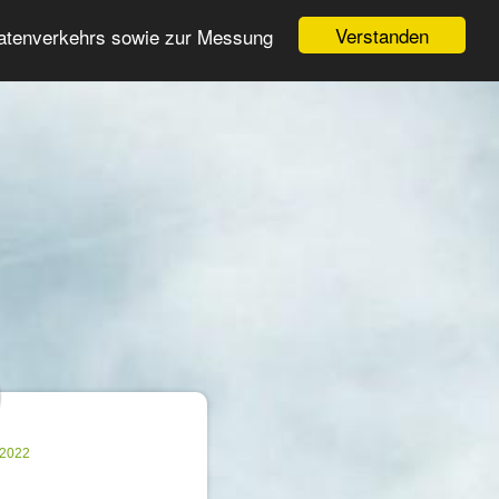
Login
Register
Verstanden
Datenverkehrs sowie zur Messung
Search
ter
.2022