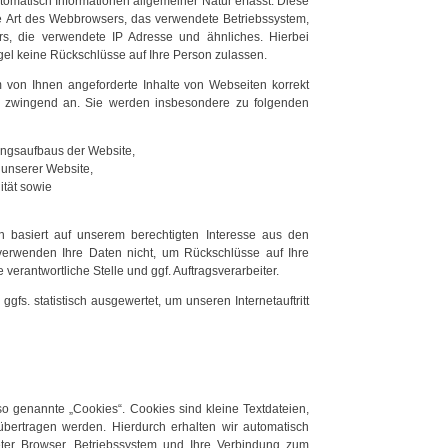
omatisch Informationen allgemeiner Natur erfasst. Diese
ie Art des Webbrowsers, das verwendete Betriebssystem,
rs, die verwendete IP Adresse und ähnliches. Hierbei
gel keine Rückschlüsse auf Ihre Person zulassen.
 von Ihnen angeforderte Inhalte von Webseiten korrekt
ts zwingend an. Sie werden insbesondere zu folgenden
ungsaufbaus der Website,
 unserer Website,
ität sowie
 basiert auf unserem berechtigten Interesse aus den
erwenden Ihre Daten nicht, um Rückschlüsse auf Ihre
verantwortliche Stelle und ggf. Auftragsverarbeiter.
fs. statistisch ausgewertet, um unseren Internetauftritt
 genannte „Cookies“. Cookies sind kleine Textdateien,
übertragen werden. Hierdurch erhalten wir automatisch
ter Browser, Betriebssystem und Ihre Verbindung zum