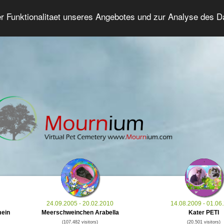
er Funktionalitaet unseres Angebotes und zur Analyse des 
Grief Pet Forum
Advanced Search
Login/Regis
24.09.2005 - 20.02.2010
14.08.2009 - 01.06
mein
Meerschweinchen Arabella
Kater PETI
(107.482 visitors)
(20.501 visitors)