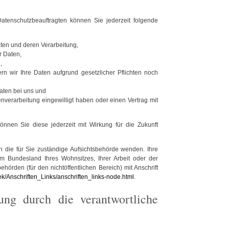
tenschutzbeauftragten können Sie jederzeit folgende
aten und deren Verarbeitung,
r Daten,
,
rn wir Ihre Daten aufgrund gesetzlicher Pflichten noch
aten bei uns und
enverarbeitung eingewilligt haben oder einen Vertrag mit
können Sie diese jederzeit mit Wirkung für die Zukunft
n die für Sie zuständige Aufsichtsbehörde wenden. Ihre
em Bundesland Ihres Wohnsitzes, Ihrer Arbeit oder der
ehörden (für den nichtöffentlichen Bereich) mit Anschrift
ek/Anschriften_Links/anschriften_links-node.html
.
ung durch die verantwortliche