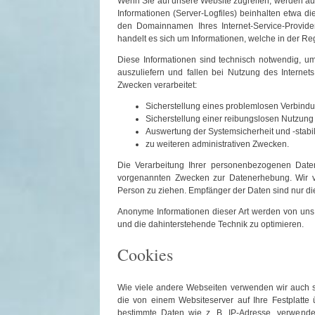
Wenn Sie auf unsere Website zugreifen, werden aut
Informationen (Server-Logfiles) beinhalten etwa d
den Domainnamen Ihres Internet-Service-Provide
handelt es sich um Informationen, welche in der Re
Diese Informationen sind technisch notwendig, um
auszuliefern und fallen bei Nutzung des Interne
Zwecken verarbeitet:
Sicherstellung eines problemlosen Verbind
Sicherstellung einer reibungslosen Nutzung
Auswertung der Systemsicherheit und -stabil
zu weiteren administrativen Zwecken.
Die Verarbeitung Ihrer personenbezogenen Daten
vorgenannten Zwecken zur Datenerhebung. Wir v
Person zu ziehen. Empfänger der Daten sind nur die 
Anonyme Informationen dieser Art werden von uns gg
und die dahinterstehende Technik zu optimieren.
Cookies
Wie viele andere Webseiten verwenden wir auch so
die von einem Websiteserver auf Ihre Festplatte 
bestimmte Daten wie z. B. IP-Adresse, verwende