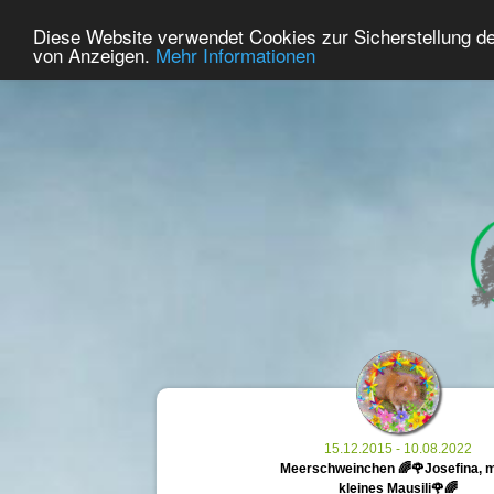
22
User Online
Diese Website verwendet Cookies zur Sicherstellung d
Home
Premium
Commemorate
von Anzeigen.
Mehr Informationen
15.12.2015 - 10.08.2022
Meerschweinchen 🌈🌹Josefina, 
kleines Mausili🌹🌈