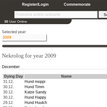
Home
Register/Login
Commemorate
30
User Online
Selected year:
Nekrolog for year 2009
December
Dying Day
Name
31.12.
Hund moppi
30.12.
Hund Timm
30.12.
Katze Sandy
30.12.
Hund Happy
29.12.
Hund Huutch