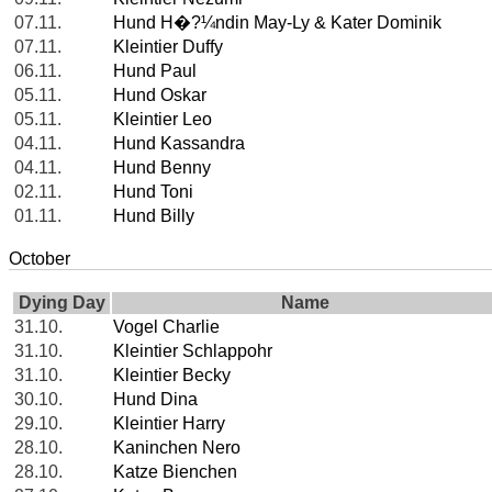
07.11.
Hund H�?¼ndin May-Ly & Kater Dominik
07.11.
Kleintier Duffy
06.11.
Hund Paul
05.11.
Hund Oskar
05.11.
Kleintier Leo
04.11.
Hund Kassandra
04.11.
Hund Benny
02.11.
Hund Toni
01.11.
Hund Billy
October
Dying Day
Name
31.10.
Vogel Charlie
31.10.
Kleintier Schlappohr
31.10.
Kleintier Becky
30.10.
Hund Dina
29.10.
Kleintier Harry
28.10.
Kaninchen Nero
28.10.
Katze Bienchen