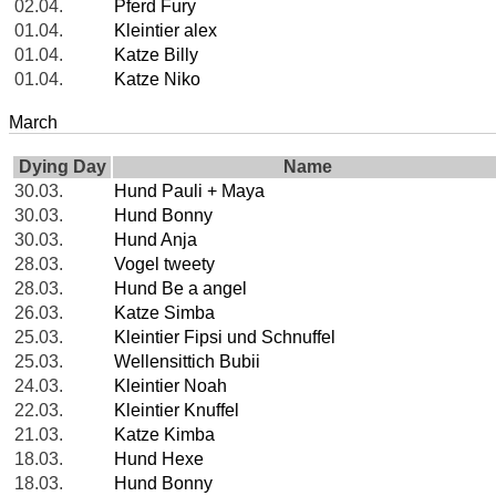
02.04.
Pferd Fury
01.04.
Kleintier alex
01.04.
Katze Billy
01.04.
Katze Niko
March
Dying Day
Name
30.03.
Hund Pauli + Maya
30.03.
Hund Bonny
30.03.
Hund Anja
28.03.
Vogel tweety
28.03.
Hund Be a angel
26.03.
Katze Simba
25.03.
Kleintier Fipsi und Schnuffel
25.03.
Wellensittich Bubii
24.03.
Kleintier Noah
22.03.
Kleintier Knuffel
21.03.
Katze Kimba
18.03.
Hund Hexe
18.03.
Hund Bonny