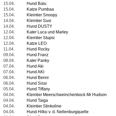
15.04.
Hund Balu
15.04.
Katze Pumbaa
15.04.
Kleintier Snoopy
14.04.
Kleintier Susi
14.04.
Hund DUSTY
12.04.
Kater Luca und Marley
12.04.
Kleintier Stupsi
12.04.
Katze LEO
11.04.
Hund Rocky
09.04.
Hund Franz
08.04.
Kater Panky
07.04.
Hund Aki
07.04.
Hund AKI
06.04.
Hund Benni
06.04.
Hund Sissi
05.04.
Hund Tiffany
04.04.
Kleintier Meerschweinchenbock Mr Hudson
04.04.
Hund Taiga
04.04.
Kleintier Stinkoline
04.04.
Hund Hilko v. d. Nellenburgquelle