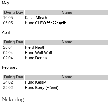
May
Dying Day
Name
10.05.
Katze Müsch
06.05.
Hund CLEO 💛💜💚❤️💙
April
Dying Day
Name
26.04.
Pferd Nauthi
04.04.
Hund Wuff-Wuff
02.04.
Hund Donna
February
Dying Day
Name
24.02.
Hund Kessy
22.02.
Hund Barry (Männi)
Nekrolog