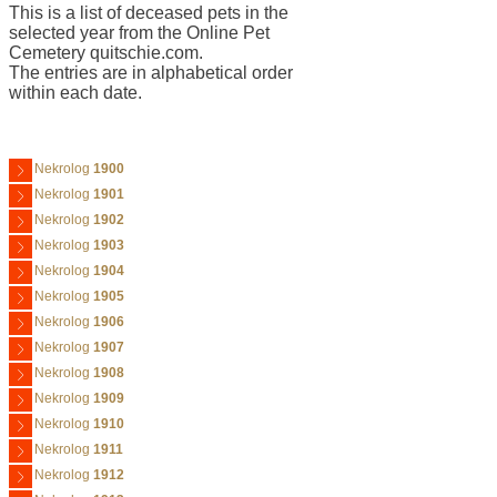
This is a list of deceased pets in the
selected year from the Online Pet
Cemetery quitschie.com.
The entries are in alphabetical order
within each date.
Nekrolog
1900
Nekrolog
1901
Nekrolog
1902
Nekrolog
1903
Nekrolog
1904
Nekrolog
1905
Nekrolog
1906
Nekrolog
1907
Nekrolog
1908
Nekrolog
1909
Nekrolog
1910
Nekrolog
1911
Nekrolog
1912