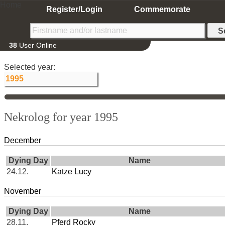
Home
Register/Login
Commemorate
38
User Online
Selected year:
Nekrolog for year 1995
December
Dying Day
Name
24.12.
Katze Lucy
November
Dying Day
Name
28.11.
Pferd Rocky