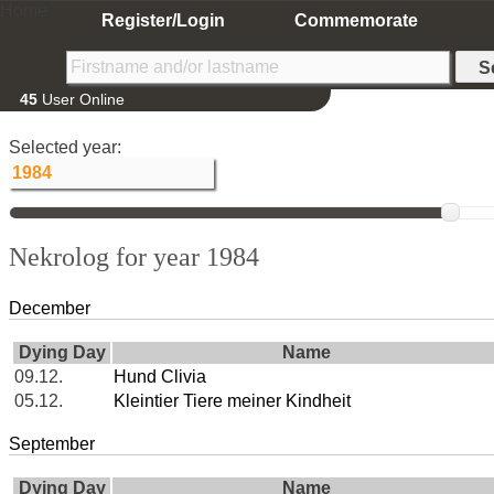
Home
Register/Login
Commemorate
45
User Online
Selected year:
Nekrolog for year 1984
December
Dying Day
Name
09.12.
Hund Clivia
05.12.
Kleintier Tiere meiner Kindheit
September
Dying Day
Name