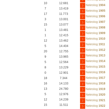
10
12.681
Nekrolog
1904
7
13.419
Nekrolog
1905
17
11.773
Nekrolog
1906
3
13.001
Nekrolog
1907
15
13.077
Nekrolog
1908
1
13.481
Nekrolog
1909
1
12.415
Nekrolog
1910
12
13.462
Nekrolog
1911
5
14.404
Nekrolog
1912
20
12.755
Nekrolog
1913
9
13.965
Nekrolog
1914
5
12.564
Nekrolog
1915
8
13.229
Nekrolog
1916
0
12.901
Nekrolog
1917
18
7.344
16
14.133
Nekrolog
1918
13
24.780
Nekrolog
1919
5
12.976
Nekrolog
1920
12
14.239
Nekrolog
1921
15
11.511
Nekrolog
1922