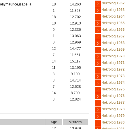
Nekrolog
1962
mollymaurice,isabella
18
14.263
Nekrolog
1963
1
11.823
Nekrolog
1964
18
12.702
Nekrolog
1965
10
12.913
0
12.336
Nekrolog
1966
1
13.063
Nekrolog
1967
0
12.969
Nekrolog
1968
12
14.477
Nekrolog
1969
7
11.651
Nekrolog
1970
14
15.117
Nekrolog
1971
11
13.195
Nekrolog
1972
8
9.199
Nekrolog
1973
3
14.714
Nekrolog
1974
7
12.628
Nekrolog
1975
14
8.799
Nekrolog
1976
3
12.824
Nekrolog
1977
Nekrolog
1978
Nekrolog
1979
Age
Visitors
Nekrolog
1980
12
13.949