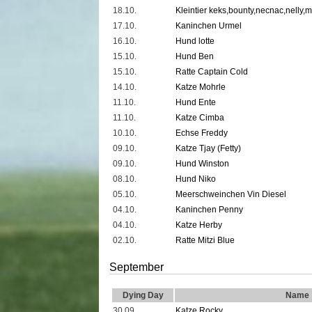
18.10.
Kleintier keks,bounty,necnac,nelly,
17.10.
Kaninchen Urmel
16.10.
Hund lotte
15.10.
Hund Ben
15.10.
Ratte Captain Cold
14.10.
Katze Mohrle
11.10.
Hund Ente
11.10.
Katze Cimba
10.10.
Echse Freddy
09.10.
Katze Tjay (Fetty)
09.10.
Hund Winston
08.10.
Hund Niko
05.10.
Meerschweinchen Vin Diesel
04.10.
Kaninchen Penny
04.10.
Katze Herby
02.10.
Ratte Mitzi Blue
September
Dying Day
Name
30.09.
Katze Rocky