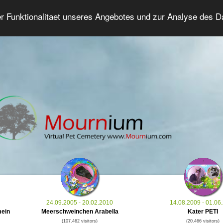
er Funktionalitaet unseres Angebotes und zur Analyse des 
Grief Pet Forum
Advanced Search
Login/Regis
24.09.2005 - 20.02.2010
14.08.2009 - 01.06
mein
Meerschweinchen Arabella
Kater PETI
(107.462 visitors)
(20.466 visitors)