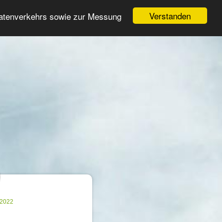
Login
Register
Verstanden
Datenverkehrs sowie zur Messung
Search
ter
.2022