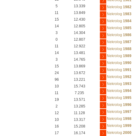
Nekrolog
1981
5
13.339
Nekrolog
1982
11
13.849
Nekrolog
1983
15
12.430
Nekrolog
1984
14
12.805
Nekrolog
1985
3
14.304
Nekrolog
1986
0
12.807
Nekrolog
1987
11
12.922
Nekrolog
1988
14
13.481
Nekrolog
1989
3
14.765
Nekrolog
1990
15
13.869
Nekrolog
1991
24
13.672
Nekrolog
1992
96
13.221
Nekrolog
1993
10
15.743
Nekrolog
1994
11
7.235
Nekrolog
1995
19
13.571
Nekrolog
1996
2
13.285
Nekrolog
1997
12
11.128
Nekrolog
1998
10
13.317
Nekrolog
1999
16
15.208
Nekrolog
2000
17
16.174