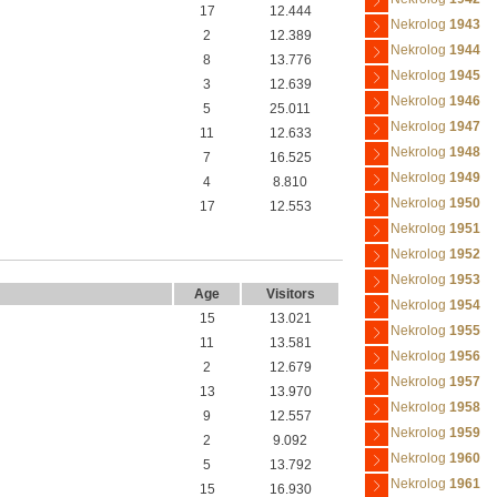
17
12.444
Nekrolog
1943
2
12.389
Nekrolog
1944
8
13.776
Nekrolog
1945
3
12.639
Nekrolog
1946
5
25.011
Nekrolog
1947
11
12.633
Nekrolog
1948
7
16.525
Nekrolog
1949
4
8.810
Nekrolog
1950
17
12.553
Nekrolog
1951
Nekrolog
1952
Nekrolog
1953
Age
Visitors
Nekrolog
1954
15
13.021
Nekrolog
1955
11
13.581
Nekrolog
1956
2
12.679
Nekrolog
1957
13
13.970
Nekrolog
1958
9
12.557
Nekrolog
1959
2
9.092
Nekrolog
1960
5
13.792
Nekrolog
1961
15
16.930