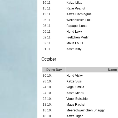
16.11.
Katze Lilac
15.11.
Ratte Peanut
11.11.
Katze Dschinghis
06.11.
Wellensittich Lullu
05.11.
Papagei Luna
05.11.
Hund Lexy
02.11.
Frettchen Merlin
02.11.
Maus Louis
01.11.
Katze Kitty
October
Dying Day
Name
30.10.
Hund Vicky
28.10.
Katze Susi
24.10.
Vogel Smilla
24.10.
Katze Minou
22.10.
Vogel Butschie
18.10.
Maus Rachel
18.10.
Meerschweinchen Shaggy
18.10.
Katze Tiger