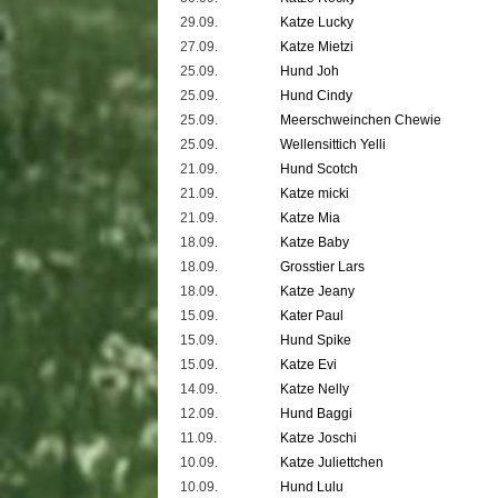
29.09.
Katze Lucky
27.09.
Katze Mietzi
25.09.
Hund Joh
25.09.
Hund Cindy
25.09.
Meerschweinchen Chewie
25.09.
Wellensittich Yelli
21.09.
Hund Scotch
21.09.
Katze micki
21.09.
Katze Mia
18.09.
Katze Baby
18.09.
Grosstier Lars
18.09.
Katze Jeany
15.09.
Kater Paul
15.09.
Hund Spike
15.09.
Katze Evi
14.09.
Katze Nelly
12.09.
Hund Baggi
11.09.
Katze Joschi
10.09.
Katze Juliettchen
10.09.
Hund Lulu