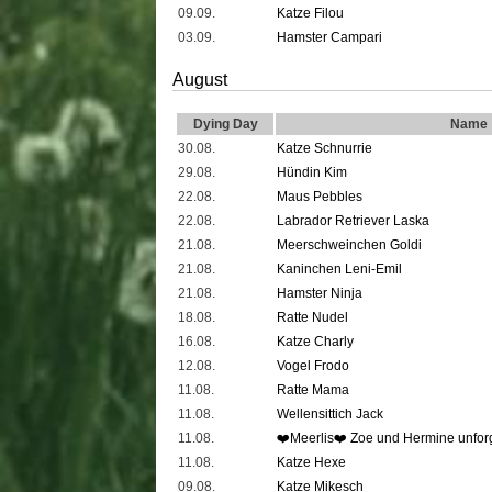
09.09.
Katze Filou
03.09.
Hamster Campari
August
Dying Day
Name
30.08.
Katze Schnurrie
29.08.
Hündin Kim
22.08.
Maus Pebbles
22.08.
Labrador Retriever Laska
21.08.
Meerschweinchen Goldi
21.08.
Kaninchen Leni-Emil
21.08.
Hamster Ninja
18.08.
Ratte Nudel
16.08.
Katze Charly
12.08.
Vogel Frodo
11.08.
Ratte Mama
11.08.
Wellensittich Jack
11.08.
❤️️Meerlis❤️️ Zoe und Hermine unforg
11.08.
Katze Hexe
09.08.
Katze Mikesch