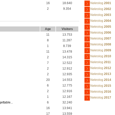
16
18.640
Nekrolog
2001
2
9.354
Nekrolog
2002
Nekrolog
2003
Nekrolog
2004
Nekrolog
2005
Age
Visitors
Nekrolog
2006
11
13.753
Nekrolog
2007
8
11.287
Nekrolog
2008
1
8.739
Nekrolog
2009
11
13.478
Nekrolog
2010
2
14.315
Nekrolog
2011
7
12.522
Nekrolog
2012
2
12.912
Nekrolog
2013
2
12.935
20
14.553
Nekrolog
2014
6
12.775
Nekrolog
2015
2
12.916
Nekrolog
2016
1
12.167
Nekrolog
2017
ettable...
6
32.240
16
13.941
17
13.559