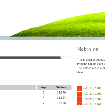
Nekrolog
This is a list of decea
from the Online Pet C
The entries are in alp
date.
Age
Visitors
Nekrolog
1900
2
13.379
Nekrolog
1901
4
13.854
Nekrolog
1902
7
13.836
Nekrolog
1903