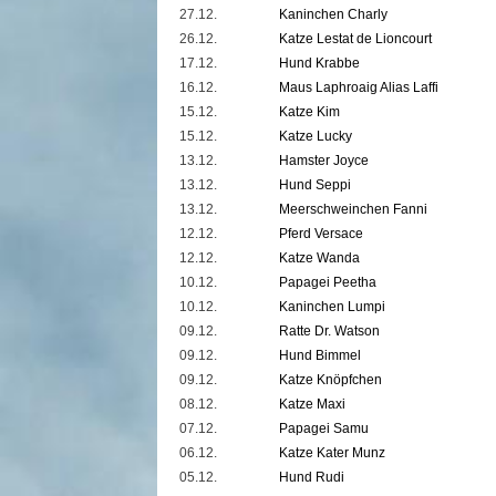
27.12.
Kaninchen Charly
26.12.
Katze Lestat de Lioncourt
17.12.
Hund Krabbe
16.12.
Maus Laphroaig Alias Laffi
15.12.
Katze Kim
15.12.
Katze Lucky
13.12.
Hamster Joyce
13.12.
Hund Seppi
13.12.
Meerschweinchen Fanni
12.12.
Pferd Versace
12.12.
Katze Wanda
10.12.
Papagei Peetha
10.12.
Kaninchen Lumpi
09.12.
Ratte Dr. Watson
09.12.
Hund Bimmel
09.12.
Katze Knöpfchen
08.12.
Katze Maxi
07.12.
Papagei Samu
06.12.
Katze Kater Munz
05.12.
Hund Rudi