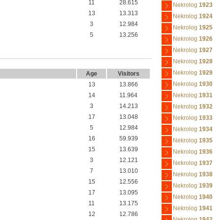
11
28.615
Nekrolog
1923
13
13.313
Nekrolog
1924
3
12.984
Nekrolog
1925
5
13.256
Nekrolog
1926
Nekrolog
1927
Nekrolog
1928
Nekrolog
1929
Age
Visitors
Nekrolog
1930
13
13.866
14
11.964
Nekrolog
1931
3
14.213
Nekrolog
1932
17
13.048
Nekrolog
1933
5
12.984
Nekrolog
1934
16
59.939
Nekrolog
1935
15
13.639
Nekrolog
1936
3
12.121
Nekrolog
1937
7
13.010
Nekrolog
1938
15
12.556
Nekrolog
1939
17
13.095
Nekrolog
1940
11
13.175
Nekrolog
1941
12
12.786
Nekrolog
1942