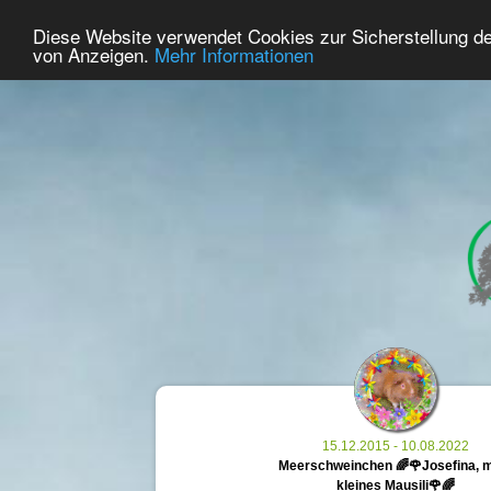
26
User Online
Diese Website verwendet Cookies zur Sicherstellung d
Home
Premium
Commemorate
von Anzeigen.
Mehr Informationen
15.12.2015 - 10.08.2022
Meerschweinchen 🌈🌹Josefina, 
kleines Mausili🌹🌈