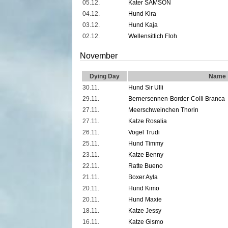
05.12.
Kater SAMSON
04.12.
Hund Kira
03.12.
Hund Kaja
02.12.
Wellensittich Floh
November
Dying Day
Name
30.11.
Hund Sir Ulli
29.11.
Bernersennen-Border-Colli Branca
27.11.
Meerschweinchen Thorin
27.11.
Katze Rosalia
26.11.
Vogel Trudi
25.11.
Hund Timmy
23.11.
Katze Benny
22.11.
Ratte Bueno
21.11.
Boxer Ayla
20.11.
Hund Kimo
20.11.
Hund Maxie
18.11.
Katze Jessy
16.11.
Katze Gismo