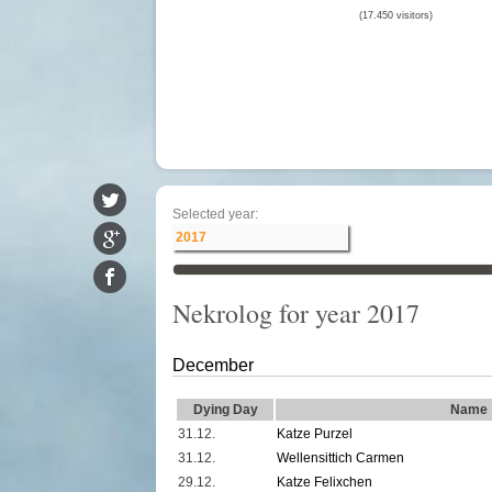
(17.450 visitors)
Selected year:
Nekrolog for year 2017
December
Dying Day
Name
31.12.
Katze Purzel
31.12.
Wellensittich Carmen
29.12.
Katze Felixchen