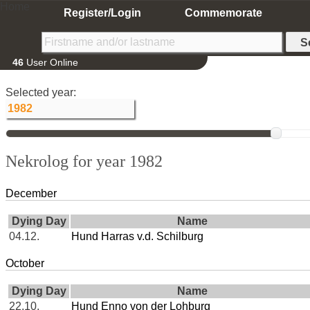
Home
Register/Login
Commemorate
46
User Online
Selected year:
Nekrolog for year 1982
December
Dying Day
Name
04.12.
Hund Harras v.d. Schilburg
October
Dying Day
Name
22.10.
Hund Enno von der Lohburg