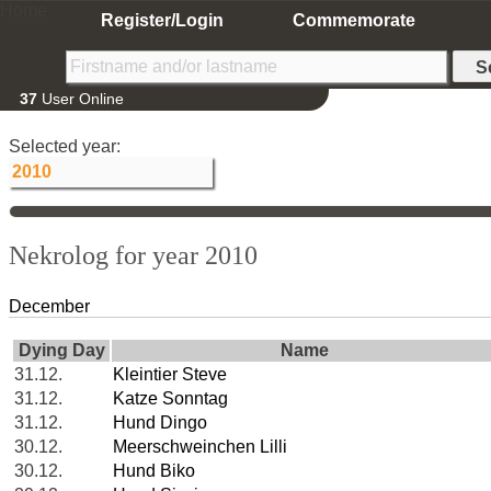
Home
Register/Login
Commemorate
37
User Online
Selected year:
Nekrolog for year 2010
December
Dying Day
Name
31.12.
Kleintier Steve
31.12.
Katze Sonntag
31.12.
Hund Dingo
30.12.
Meerschweinchen Lilli
30.12.
Hund Biko