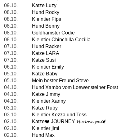
09.10.
Katze Luzy
08.10.
Hund Rocky
08.10.
Kleintier Fips
08.10.
Hund Benny
08.10.
Goldhamster Codie
08.10.
Kleintier Chinchilla Cecilia
07.10.
Hund Racker
07.10.
Katze LARA
07.10.
Katze Susi
06.10.
Kleintier Emily
05.10.
Katze Baby
05.10.
Mein bester Freund Steve
04.10.
Hund Xambo vom Loewensteiner Forst
04.10.
Katze Jimmy
04.10.
Kleintier Xanny
03.10.
Katze Ruby
03.10.
Kleintier Kezza und Tess
02.10.
Katze❤️️ JOURNEY 𝓦𝓮 𝓵𝓸𝓿𝓮 𝔂𝓸𝓾❦
02.10.
Kleintier jimi
02.10.
Hund Max