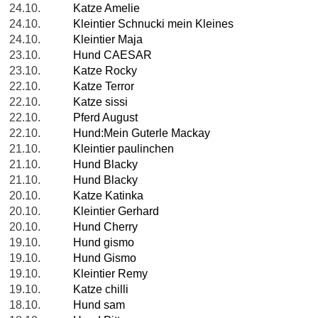
24.10.
Katze Amelie
24.10.
Kleintier Schnucki mein Kleines
24.10.
Kleintier Maja
23.10.
Hund CAESAR
23.10.
Katze Rocky
22.10.
Katze Terror
22.10.
Katze sissi
22.10.
Pferd August
22.10.
Hund:Mein Guterle Mackay
21.10.
Kleintier paulinchen
21.10.
Hund Blacky
21.10.
Hund Blacky
20.10.
Katze Katinka
20.10.
Kleintier Gerhard
20.10.
Hund Cherry
19.10.
Hund gismo
19.10.
Hund Gismo
19.10.
Kleintier Remy
19.10.
Katze chilli
18.10.
Hund sam