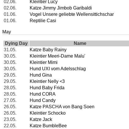
02.06.
Kleintier Lucy
02.06.
Katze Jimmy Jimbob Garibaldi
01.06.
Vogel Unsere geliebte Wellensittichschar
01.06.
Reptilie Casi
May
Dying Day
Name
31.05.
Katze Baby Rainy
30.05.
Kleintier Meeri-Dame Malu'
30.05.
Kleintier Mimi
30.05.
Hund UXI vom Adelsschlag
29.05.
Hund Gina
29.05.
Kleintier Nelly <3
28.05.
Hund Baby Frida
28.05.
Hund CORA
27.05.
Hund Candy
26.05.
Katze PASCHA von Bang Soen
26.05.
Kleintier Schocko
23.05.
Katze Jack
22.05.
Katze BumbleBee