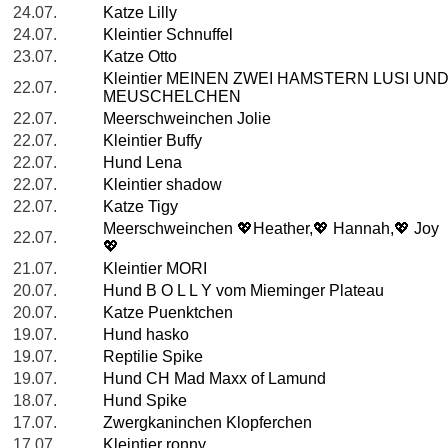
24.07.
Katze Lilly
24.07.
Kleintier Schnuffel
23.07.
Katze Otto
Kleintier MEINEN ZWEI HAMSTERN LUSI UN
22.07.
MEUSCHELCHEN
22.07.
Meerschweinchen Jolie
22.07.
Kleintier Buffy
22.07.
Hund Lena
22.07.
Kleintier shadow
22.07.
Katze Tigy
Meerschweinchen 💖Heather,💖 Hannah,💖 Joy
22.07.
💖
21.07.
Kleintier MORI
20.07.
Hund B O L L Y vom Mieminger Plateau
20.07.
Katze Puenktchen
19.07.
Hund hasko
19.07.
Reptilie Spike
19.07.
Hund CH Mad Maxx of Lamund
18.07.
Hund Spike
17.07.
Zwergkaninchen Klopferchen
17.07.
Kleintier ronny