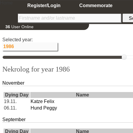
Home
Register/Login
Commemorate
36
User Online
Selected year:
Nekrolog for year 1986
November
Dying Day
Name
19.11.
Katze Felix
06.11.
Hund Peggy
September
Dying Day
Name