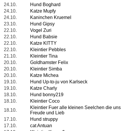
24.10.
Hund Boghard
24.10.
Katze Mupfy
24.10.
Kaninchen Kruemel
23.10.
Hund Gipsy
22.10.
Vogel Zuri
22.10.
Hund Babsie
22.10.
Katze KITTY
22.10.
Kleintier Pebbles
21.10.
Kleintier Tina
20.10.
Goldhamster Felix
20.10.
Kleintier Simba
20.10.
Katze Michea
19.10.
Hund Up-to-ju von Karlseck
19.10.
Katze Charly
18.10.
Hund bonny219
18.10.
Kleintier Coco
Kleintier Fuer alle kleinen Seelchen die uns
18.10.
Freude und Lieb
17.10.
Hund struppy
17.10.
cat Antuan