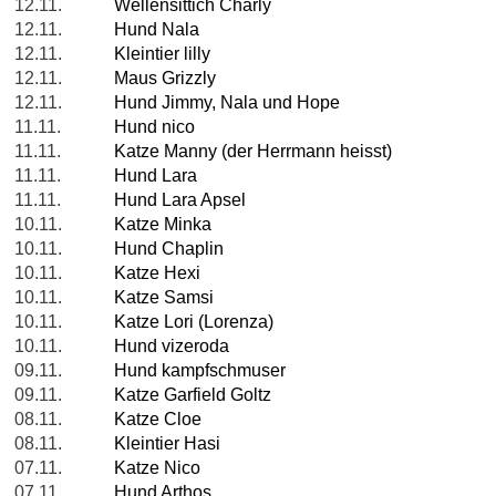
12.11.
Wellensittich Charly
12.11.
Hund Nala
12.11.
Kleintier lilly
12.11.
Maus Grizzly
12.11.
Hund Jimmy, Nala und Hope
11.11.
Hund nico
11.11.
Katze Manny (der Herrmann heisst)
11.11.
Hund Lara
11.11.
Hund Lara Apsel
10.11.
Katze Minka
10.11.
Hund Chaplin
10.11.
Katze Hexi
10.11.
Katze Samsi
10.11.
Katze Lori (Lorenza)
10.11.
Hund vizeroda
09.11.
Hund kampfschmuser
09.11.
Katze Garfield Goltz
08.11.
Katze Cloe
08.11.
Kleintier Hasi
07.11.
Katze Nico
07.11.
Hund Arthos