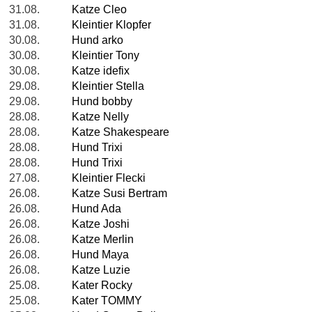
31.08.
Katze Cleo
31.08.
Kleintier Klopfer
30.08.
Hund arko
30.08.
Kleintier Tony
30.08.
Katze idefix
29.08.
Kleintier Stella
29.08.
Hund bobby
28.08.
Katze Nelly
28.08.
Katze Shakespeare
28.08.
Hund Trixi
28.08.
Hund Trixi
27.08.
Kleintier Flecki
26.08.
Katze Susi Bertram
26.08.
Hund Ada
26.08.
Katze Joshi
26.08.
Katze Merlin
26.08.
Hund Maya
26.08.
Katze Luzie
25.08.
Kater Rocky
25.08.
Kater TOMMY