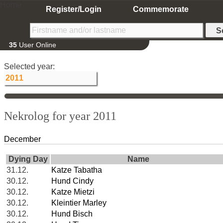
Home
Register/Login
Commemorate
35
User Online
Selected year:
Nekrolog for year 2011
December
Dying Day
Name
31.12.
Katze Tabatha
30.12.
Hund Cindy
30.12.
Katze Mietzi
30.12.
Kleintier Marley
30.12.
Hund Bisch