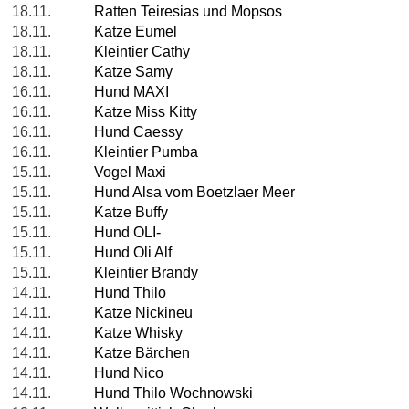
18.11.
Ratten Teiresias und Mopsos
18.11.
Katze Eumel
18.11.
Kleintier Cathy
18.11.
Katze Samy
16.11.
Hund MAXI
16.11.
Katze Miss Kitty
16.11.
Hund Caessy
16.11.
Kleintier Pumba
15.11.
Vogel Maxi
15.11.
Hund Alsa vom Boetzlaer Meer
15.11.
Katze Buffy
15.11.
Hund OLI-
15.11.
Hund Oli Alf
15.11.
Kleintier Brandy
14.11.
Hund Thilo
14.11.
Katze Nickineu
14.11.
Katze Whisky
14.11.
Katze Bärchen
14.11.
Hund Nico
14.11.
Hund Thilo Wochnowski