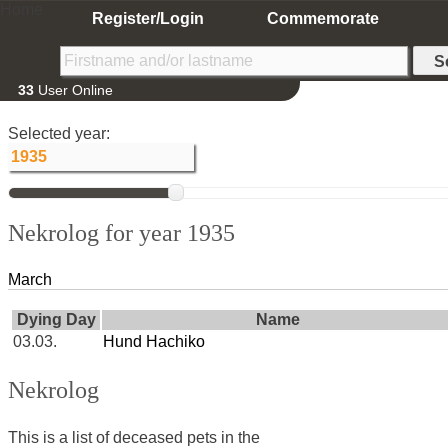
Home
Register/Login
Commemorate
33
User Online
Selected year:
Nekrolog for year 1935
March
Dying Day
Name
03.03.
Hund Hachiko
Nekrolog
This is a list of deceased pets in the