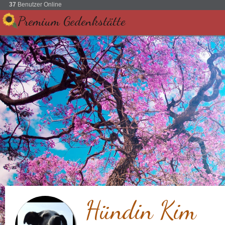
37
Benutzer Online
Premium Gedenkstätte
Hündin Kim