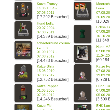
Katze Franzy
Meersch
14.06.1994 -
Luna
07.08.2011
07.08.20
[17.292 Besucher]
26.09.2
[13.029
Hund bella
Echse F
20.07.2004 -
07.08.20
07.08.2011
10.10.2
[14.389 Besucher]
[11.648
schaeferhund collimix
Hund M
sammy
07.08.20
01.09.1997 -
11.04.2
07.08.2012
[60.184
[14.483 Besucher]
Katze Shila
Katze Fe
15.08.2010 -
07.08.20
07.08.2012
19.03.2
[12.752 Besucher]
[6.728 
Katze Pepper
Hund Gi
01.05.2005 -
07.08.20
07.08.2012
05.06.2
[14.246 Besucher]
[3.509 
Katze Fibi
EHK Lan
17.05.2013 -
07.08.20