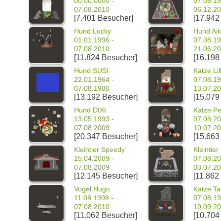
00.00.0000 -
07.08.19
07.08.2010
06.12.2
[7.401 Besucher]
[17.942
Hund Lucky
Hund Ai
01.01.1996 -
07.08.19
07.08.2010
21.06.2
[11.824 Besucher]
[16.198
Hund SUSI
Katze Lil
22.01.1964 -
07.08.19
07.08.1980
13.07.2
[13.192 Besucher]
[15.079
Hund DIXI
Katze Pe
13.05.1993 -
07.08.20
07.08.2009
10.07.2
[20.347 Besucher]
[15.663
Kleintier Speedy
Kleintier 
15.04.2009 -
07.08.20
07.08.2009
03.07.2
[12.145 Besucher]
[11.862
Vogel Hugo
Katze Ta
11.08.1998 -
07.08.19
07.08.2010
19.09.2
[11.062 Besucher]
[10.704