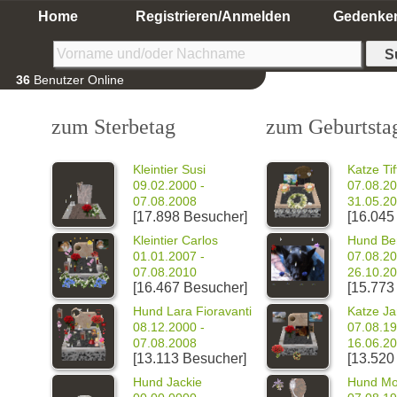
Home
Registrieren/Anmelden
Gedenke
36
Benutzer Online
zum Sterbetag
zum Geburtsta
Kleintier Susi
Katze Ti
09.02.2000 -
07.08.20
07.08.2008
31.05.2
[17.898 Besucher]
[16.045
Kleintier Carlos
Hund Be
01.01.2007 -
07.08.20
07.08.2010
26.10.2
[16.467 Besucher]
[15.773
Hund Lara Fioravanti
Katze J
08.12.2000 -
07.08.19
07.08.2008
16.06.2
[13.113 Besucher]
[13.520
Hund Jackie
Hund M