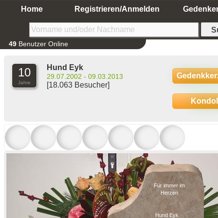
Home
Registrieren/Anmelden
Gedenke
49
Benutzer Online
Hund Eyk
10
Gedenkker
29.07.2002 - 09.03.2013
Jahre
[18.063 Besucher]
Kondo
Für immer im
Herzen
Hund Eyk