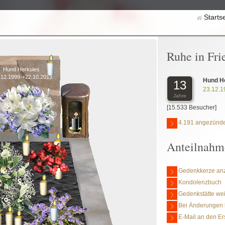
Starts
Ruhe in Fri
Hund Herkules
.12.1999-+22.10.2013
Hund H
13
23.12.1
Jahre
[15.533 Besucher]
4.191 angezünde
Anteilnahm
Gedenkkerze an
Kondolenzbuch
Gedenkstätte we
Bei Änderungen 
E-Mail an den Er