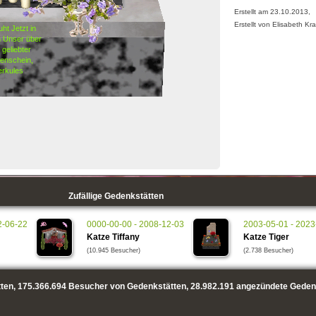
Erstellt am 23.10.2013,
Erstellt von Elisabeth Kra
uht Jetzt in
n Unser über
 geliebter
enschein,
rkules
Zufällige Gedenkstätten
2-06-22
0000-00-00 - 2008-12-03
2003-05-01 - 2023
Katze Tiffany
Katze Tiger
(10.945 Besucher)
(2.738 Besucher)
ten,
175.366.694
Besucher von Gedenkstätten,
28.982.191
angezündete Geden