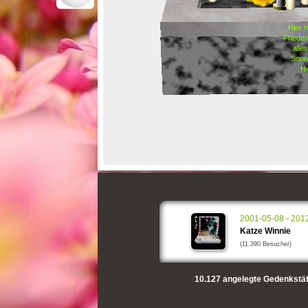
Hier r
Friede
alles
Sonn
He
2001-05-08 - 201
Katze Winnie
(11.390 Besucher)
10.127
angelegte Gedenkstät