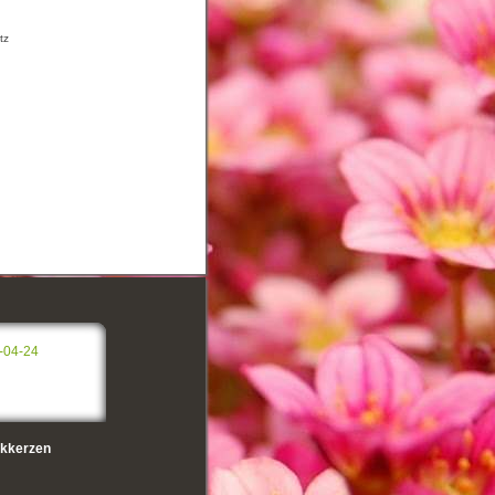
tz
-04-24
kkerzen