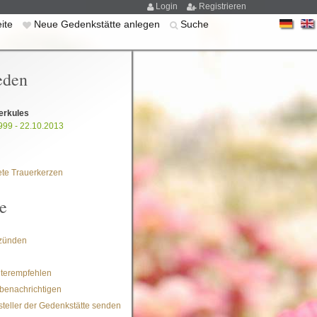
Login
Registrieren
eite
Neue Gedenkstätte anlegen
Suche
eden
erkules
999 - 22.10.2013
te Trauerkerzen
e
zünden
iterempfehlen
benachrichtigen
steller der Gedenkstätte senden