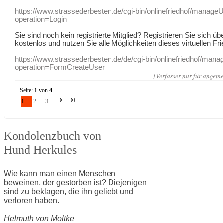
https://www.strassederbesten.de/cgi-bin/onlinefriedhof/manageU
operation=Login
Sie sind noch kein registrierte Mitglied? Registrieren Sie sich üb
kostenlos und nutzen Sie alle Möglichkeiten dieses virtuellen Fri
https://www.strassederbesten.de/de/cgi-bin/onlinefriedhof/mana
operation=FormCreateUser
[Verfasser nur für angeme
Seite:
1
von
4
1
2
3
Kondolenzbuch von
Hund Herkules
Wie kann man einen Menschen
beweinen, der gestorben ist? Diejenigen
sind zu beklagen, die ihn geliebt und
verloren haben.
Helmuth von Moltke