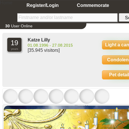
Home
Register/Login
Commemorate
30
User Online
Katze Lilly
19
Light a ca
01.08.1996 - 27.08.2015
years
[35.945 visitors]
Condolen
Pet detai
Show older