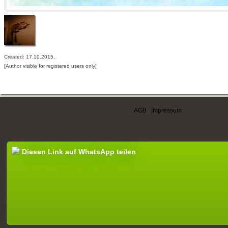
Created: 17.10.2015,
[Author visible for registered users only]
AGB
|
Impressum
Diesen Link auf WhatsApp teilen