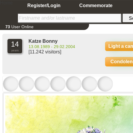
Home
Register/Login
Commemorate
73
User Online
Katze Bonny
14
Light a ca
13.08.1989 - 29.02.2004
years
[11.242 visitors]
Condolen