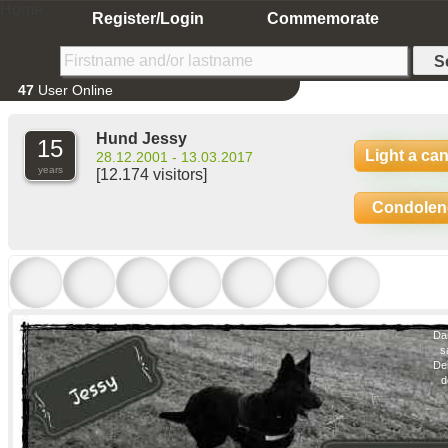
Home
Register/Login
Commemorate
47
User Online
Hund Jessy
15
Light a ca
28.12.2001 - 13.03.2017
years
[12.174 visitors]
Condolen
Da
s
Der
d