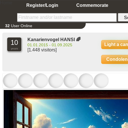
Home
Register/Login
Commemorate
32
User Online
Kanarienvogel HANSI 🌈
10
Light a ca
01.01.2015 - 01.09.2025
years
[1.448 visitors]
Condolen