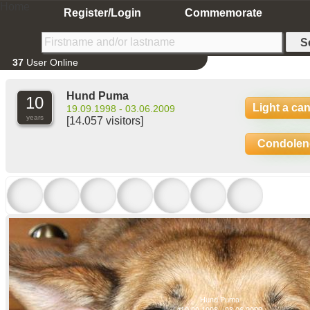
Home
Register/Login
Commemorate
37
User Online
Hund Puma
10
Light a ca
19.09.1998 - 03.06.2009
years
[14.057 visitors]
Condolen
Hund Puma