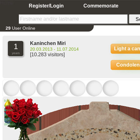
Home
Register/Login
Commemorate
29
User Online
Kaninchen Miri
1
Light a ca
20.03.2013 - 11.07.2014
years
[10.283 visitors]
Condolen
Ich
werde
immer
an
dich
denken...