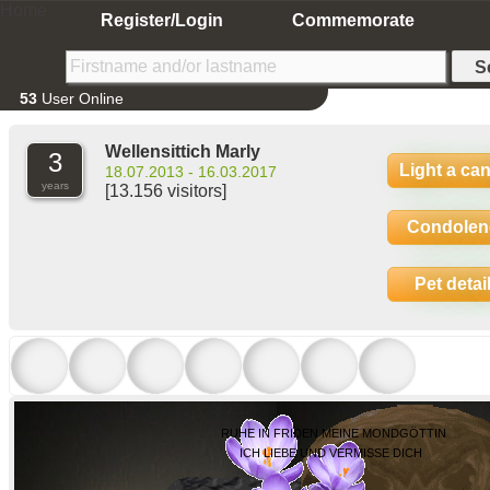
Home
Register/Login
Commemorate
53
User Online
Wellensittich Marly
3
Light a ca
18.07.2013 - 16.03.2017
years
[13.156 visitors]
Condolen
Pet detai
RUHE IN FRIDEN MEINE MONDGÖTTIN
ICH LIEBE UND VERMISSE DICH