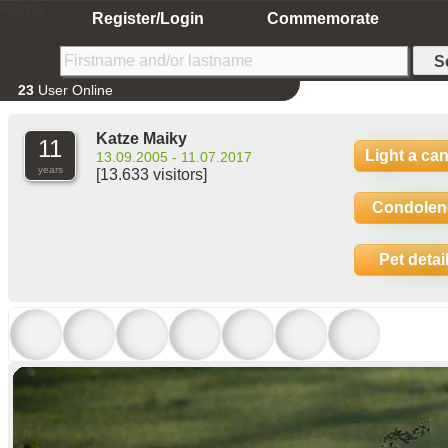
Home
Register/Login
Commemorate
23
User Online
Katze Maiky
11
Light a ca
13.09.2005 - 11.07.2017
years
[13.633 visitors]
Condolen
Pet detai