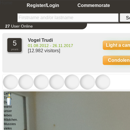
Home
Register/Login
Commemorate
27
User Online
Vogel Trudi
5
Light a ca
01.08.2012 - 26.11.2017
years
[12.982 visitors]
Condolen
Liebe
Trudi,
Du
warst
unser
liebes
Mädchen.
Musstes
vieles