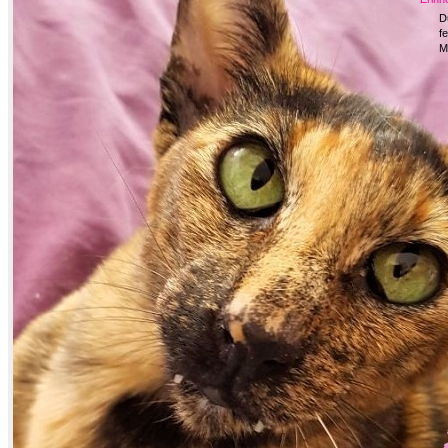
D
fe
M