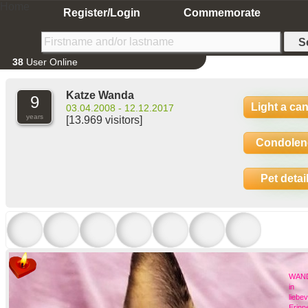
Home
Register/Login
Commemorate
38
User Online
Katze Wanda
9
Light a ca
03.04.2008 - 12.12.2017
years
[13.969 visitors]
Condolen
Pet detai
WAN
in
liebev
Erinn