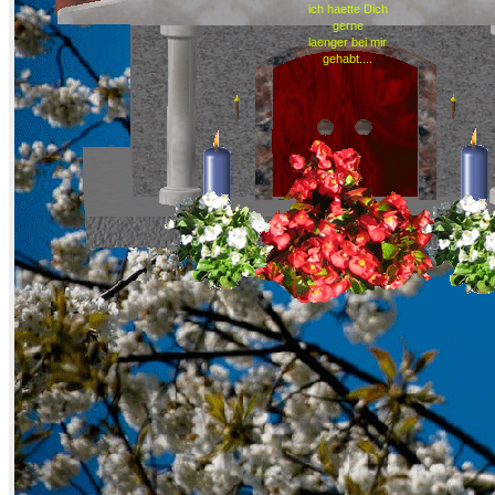
ich haette Dich
gerne
laenger bei mir
gehabt....