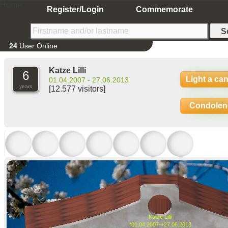
Home
Register/Login
Commemorate
24
User Online
Katze Lilli
6
Light a ca
01.04.2007 - 27.06.2013
years
[12.577 visitors]
Condolen
Katze Lilli
*01.04.2007-+27.06.2013