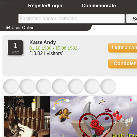
Home
Register/Login
Commemorate
54
User Online
Katze Andy
1
Light a ca
01.10.1980 - 15.08.1982
years
[13.821 visitors]
Condolen