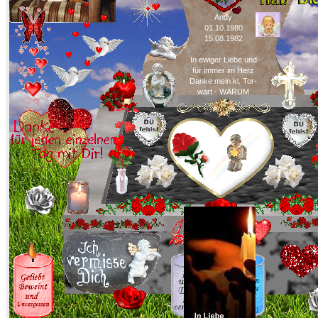
Andy
01.10.1980
15.08.1982
In ewiger Liebe und
für immer im Herz
Danke mein kl. Tor-
wart - WARUM