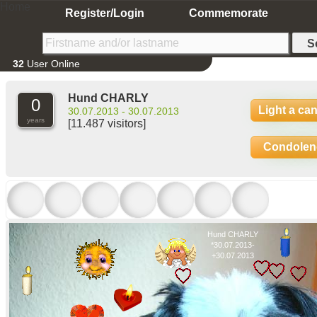
Home
Register/Login
Commemorate
32
User Online
Hund CHARLY
0
Light a ca
30.07.2013 - 30.07.2013
years
[11.487 visitors]
Condolen
Hund CHARLY
*30.07.2013-
+30.07.2013