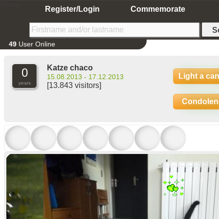
Home
Register/Login
Commemorate
49
User Online
Katze chaco
0
Light a ca
15.08.2013 - 17.12.2013
years
[13.843 visitors]
Condolen