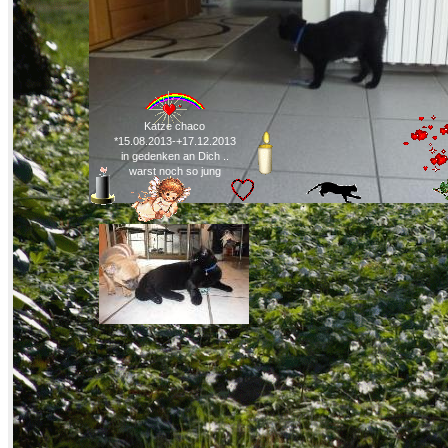
Katze chaco
*15.08.2013-+17.12.2013
in gedenken an Dich ..
warst noch so jung