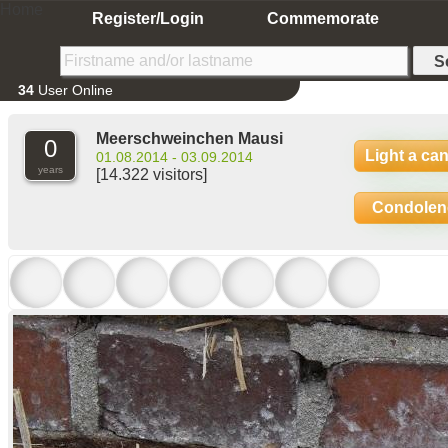
Home
Register/Login
Commemorate
34
User Online
Meerschweinchen Mausi
0
Light a ca
01.08.2014 - 03.09.2014
years
[14.322 visitors]
Condolen