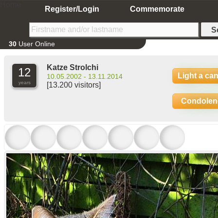
Home
Register/Login
Commemorate
30
User Online
Katze Strolchi
12
Light a ca
10.05.2002 - 13.11.2014
years
[13.200 visitors]
Condolen