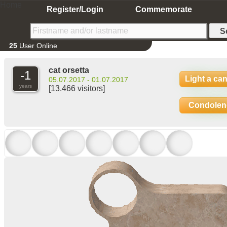
Home
Register/Login
Commemorate
25
User Online
cat orsetta
-1
Light a ca
05.07.2017 - 01.07.2017
years
[13.466 visitors]
Condolen