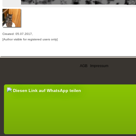
Created: 05.07.2017,
[Author visible for registered users only]
AGB
|
Impressum
Diesen Link auf WhatsApp teilen