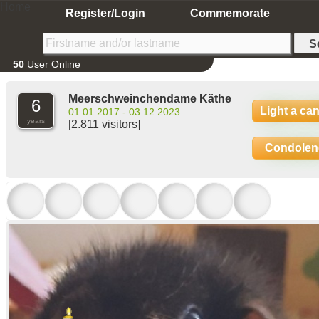
Home
Register/Login
Commemorate
50
User Online
Meerschweinchendame Käthe
6
Light a ca
01.01.2017 - 03.12.2023
years
[2.811 visitors]
Condolen