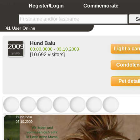
Home
Register/Login
Commemorate
41
User Online
Hund Balu
2009
Light a ca
00.00.0000 - 03.10.2009
years
[10.692 visitors]
Condolen
Pet detai
Hund Balu
03.10.2009
Wir lieben und
vermissen dich sehr.
In Liebe deine Mama,