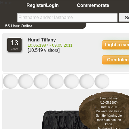
Home
Register/Login
Commemorate
55
User Online
Hund Tiffany
13
Light a ca
10.05.1997 - 09.05.2011
years
[10.549 visitors]
Condolen
Hund Tiffany
*10.05.1997-
+09.05.2011
Du warst die beste
Schäferhündin, die
man sich denken
kann.
Ich hab dich so